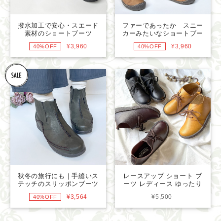
撥水加工で安心・スエード
ファーであったか スニー
素材のショートブーツ
カーみたいなショートブー
8092
ツ 4310
¥3,960
¥3,960
40%OFF
40%OFF
秋冬の旅行にも｜手縫いス
レースアップ ショート ブ
テッチのスリッポンブーツ
ーツ レディース ゆったり
｜Moda Ladian人気シリー
4427
¥3,564
¥5,500
40%OFF
ズ 2252