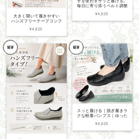
手を使わずサッと履ける。
毎日に寄り添うベルト調整
付き ハンズフリーサンダ
¥4,620
ル 1945
大きく開いて履きやすい
ハンズフリーテープコンフ
ォートサンダル 1948
¥4,620
スッと履ける｜脱ぎ履きラ
クな軽量パンプス｜ゆった
り幅で快適 1946
¥4,620