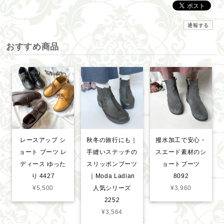
通報する
おすすめ商品
レースアップ シ
秋冬の旅行にも｜
撥水加工で安心・
ョート ブーツ レ
手縫いステッチの
スエード素材のシ
ディース ゆった
スリッポンブーツ
ョートブーツ
り 4427
｜Moda Ladian
8092
¥5,500
人気シリーズ
¥3,960
2252
¥3,564