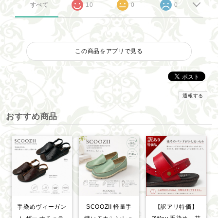
すべて
10
0
0
この商品をアプリで見る
通報する
おすすめ商品
手染めヴィーガン
SCOOZII 軽量手
【訳アリ特価】