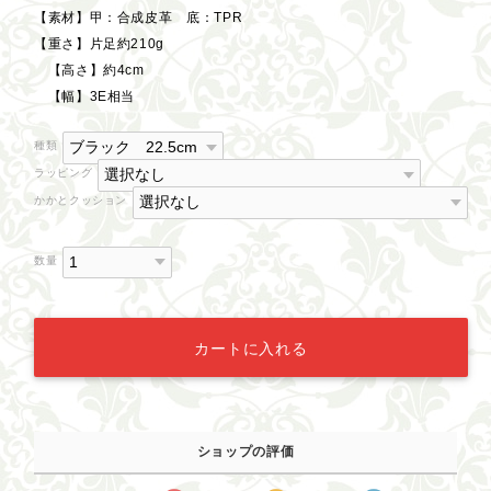
【素材】甲：合成皮革 底：TPR
【重さ】片足約210g
【高さ】約4cm
【幅】3E相当
種類
ラッピング
かかとクッション
数量
カートに入れる
ショップの評価