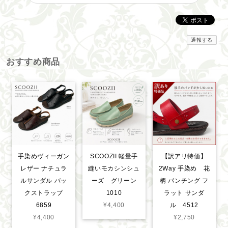
通報する
おすすめ商品
手染めヴィーガン
SCOOZII 軽量手
【訳アリ特価】
レザー ナチュラ
縫いモカシンシュ
2Way 手染め 花
ルサンダル バッ
ーズ グリーン
柄 パンチング フ
クストラップ
1010
ラット サンダ
6859
¥4,400
ル 4512
¥4,400
¥2,750