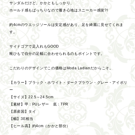
サンダルだけど、かかともしっかり、
ホールド感もばっちりなので履き心地はスニーカー感覚?!
約4cmのウエッジソールは安定感があり、足を綺麗に見せてくれま
す。
サイドゴアで足入れもGOOD
靴ひもで自分の足幅に合わせられるのもポイントです。
こだわりのデザインでこの価格はModa Ladianだからこそ。
【カラー】ブラック・ホワイト・ダークブラウン・グレー・アイボリ
ー
【サイズ】22.5～24.5cm
【素材】甲：PUレザー 底：TPR
【原産国】タイ
【幅】3E相当
【ヒール高】約4cm（かかと部分）