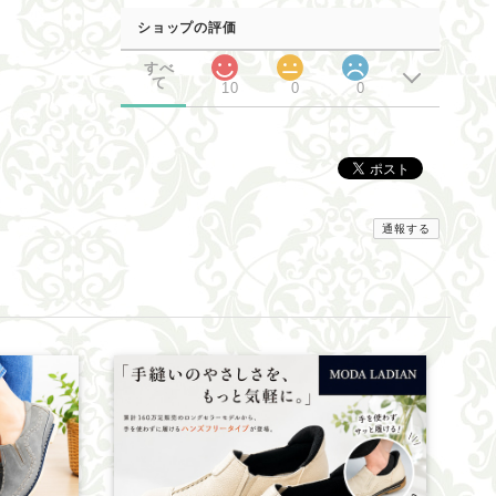
ショップの評価
すべ
て
10
0
0
通報する