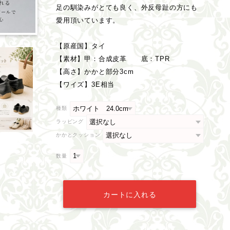
足の馴染みがとても良く、外反母趾の方にも
愛用頂いています。
【原産国】タイ
【素材】甲：合成皮革 底：TPR
【高さ】かかと部分3cm
【ワイズ】3E相当
種類
ラッピング
かかとクッション
数量
カートに入れる