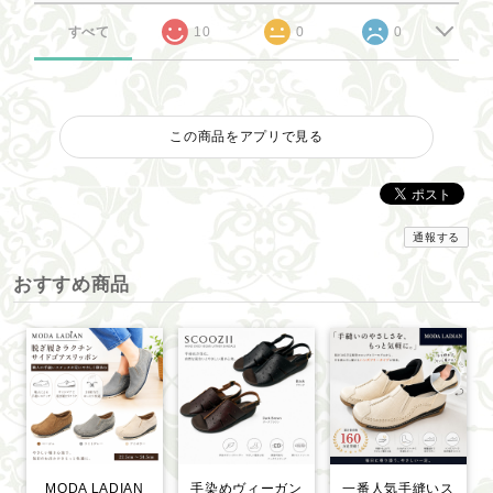
すべて
10
0
0
この商品をアプリで見る
通報する
おすすめ商品
MODA LADIAN
手染めヴィーガン
一番人気手縫いス