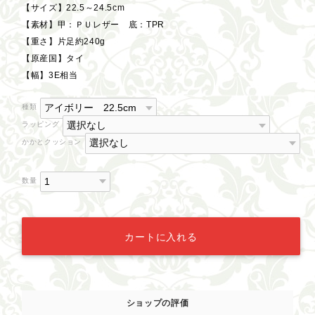
【サイズ】22.5～24.5cm
【素材】甲：ＰＵレザー 底：TPR
【重さ】片足約240g
【原産国】タイ
【幅】3E相当
種類
ラッピング
かかとクッション
数量
カートに入れる
ショップの評価